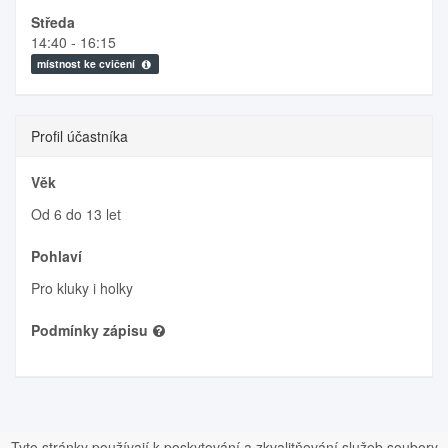
Středa
14:40 - 16:15
místnost ke cvičení
Profil účastníka
Věk
Od 6 do 13 let
Pohlaví
Pro kluky i holky
Podmínky zápisu
Tyto stránky používají k poskytování a zkvalitňování služeb soubory