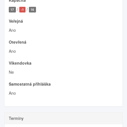
Kapacita
/
/
17
-1
16
Veřejná
Ano
Otevřená
Ano
Víkendovka
Ne
Samostatná přihláška
Ano
Termíny