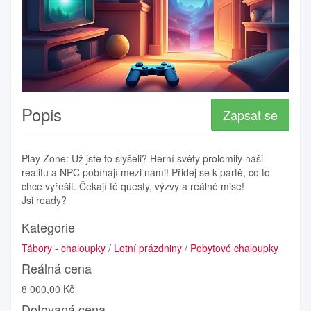
Popis
Zapsat se
Play Zone: Už jste to slyšeli? Herní světy prolomily naši
realitu a NPC pobíhají mezi námi! Přidej se k partě, co to
chce vyřešit. Čekají tě questy, výzvy a reálné mise!
Jsi ready?
Kategorie
Tábory - chaloupky
/
Letní prázdniny
/
Pobytové chaloupky
Reálná cena
8 000,00 Kč
Dotovaná cena