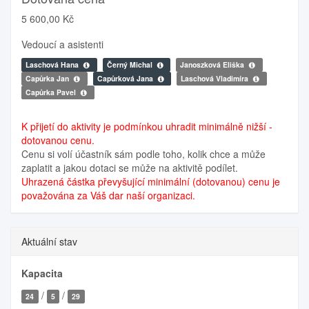
5 600,00 Kč
Vedoucí a asistenti
Laschová Hana
Černý Michal
Janoszková Eliška
Capůrka Jan
Capůrková Jana
Laschová Vladimíra
Capůrka Pavel
K přijetí do aktivity je podmínkou uhradit minimálně nižší -
dotovanou cenu.
Cenu si volí účastník sám podle toho, kolik chce a může
zaplatit a jakou dotaci se může na aktivitě podílet.
Uhrazená částka převyšující minimální (dotovanou) cenu je
považována za Váš dar naší organizaci.
Aktuální stav
Kapacita
/
/
24
5
29